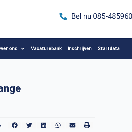
Bel nu 085-48596
ver ons
Vacaturebank
Inschrijven
Startdata
lange
A