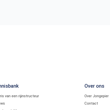
nnisbank
Over ons
ris van een rijinstructeur
Over Jongepier
uws
Contact