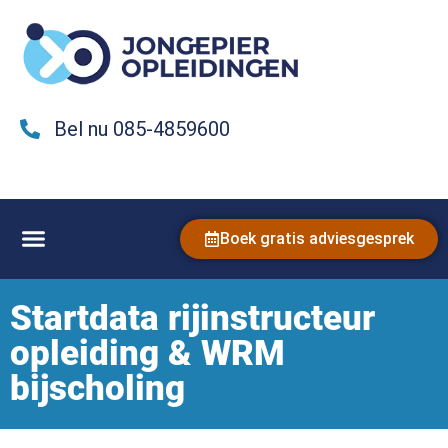
Bel nu 085-4859600
Boek gratis adviesgesprek
Startdata rijinstructeur
opleiding & WRM
bijscholing