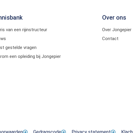
nnisbank
Over ons
ris van een rijinstructeur
Over Jongepier
uws
Contact
st gestelde vragen
om een opleiding bij Jongepier
oorwaarden
Gedragscode
Privacy statement
Klach