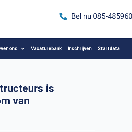
Bel nu 085-48596
ver ons
Vacaturebank
Inschrijven
Startdata
tructeurs is
om van