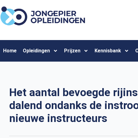
Home
Opleidingen
Prijzen
Kennisbank
O
Het aantal bevoegde rijins
dalend ondanks de instro
nieuwe instructeurs