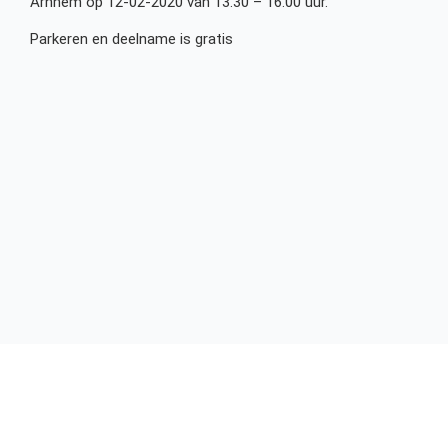
Arnhem op 12-02-2020 van 13.30 – 16.00 uur.
Parkeren en deelname is gratis