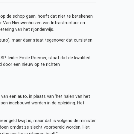
 op de schop gaan, hoeft dat niet te betekenen
ter Van Nieuwenhuizen van Infrastructuur en
tering van het rijonderwijs.
 euro), maar daar staat tegenover dat cursisten
 SP-leider Emile Roemer, staat dat de kwaliteit
d door een nieuw op te richten
van een auto, in plaats van ‘het halen van het
tsen ingebouwd worden in de opleiding. Het
meer geld kwijt is, maar dat is volgens de minister
 doen omdat ze slecht voorbereid worden. Het
dan sneller je rijbewijs haalt.”