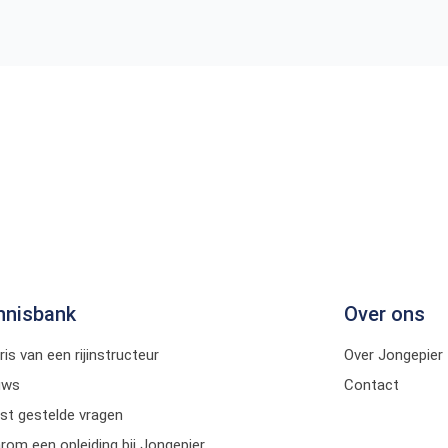
nnisbank
Over ons
ris van een rijinstructeur
Over Jongepier
uws
Contact
st gestelde vragen
om een opleiding bij Jongepier