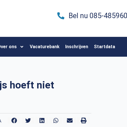
Bel nu 085-48596
ver ons
Vacaturebank
Inschrijven
Startdata
js hoeft niet
A