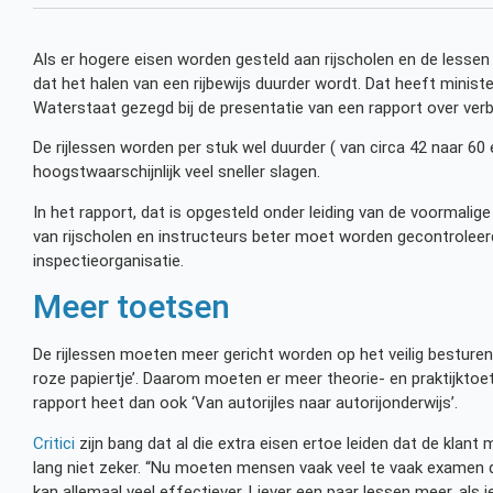
Als er hogere eisen worden gesteld aan rijscholen en de lessen
dat het halen van een rijbewijs duurder wordt. Dat heeft minis
Waterstaat gezegd bij de presentatie van een rapport over verbe
De rijlessen worden per stuk wel duurder ( van circa 42 naar 60
hoogstwaarschijnlijk veel sneller slagen.
In het rapport, dat is opgesteld onder leiding van de voormalige
van rijscholen en instructeurs beter moet worden gecontroleer
inspectieorganisatie.
Meer toetsen
De rijlessen moeten meer gericht worden op het veilig besturen 
roze papiertje’. Daarom moeten er meer theorie- en praktijktoe
rapport heet dan ook ‘Van autorijles naar autorijonderwijs’.
Critici
zijn bang dat al die extra eisen ertoe leiden dat de klant 
lang niet zeker. “Nu moeten mensen vaak veel te vaak examen
kan allemaal veel effectiever. Liever een paar lessen meer, als je 