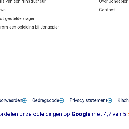
ris van een rijinstructeur
Over Jongepier
uws
Contact
st gestelde vragen
om een opleiding bij Jongepier
oorwaarden
Gedragscode
Privacy statement
Klach
ordelen onze opleidingen op
Google
met 4,7 van 5