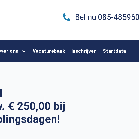
Bel nu 085-48596
ver ons
Vacaturebank
Inschrijven
Startdata
M
. € 250,00 bij
holingsdagen!