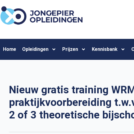
Home
Opleidingen
Prijzen
Kennisbank
O
Nieuw gratis training WR
praktijkvoorbereiding t.w.v
2 of 3 theoretische bijsc