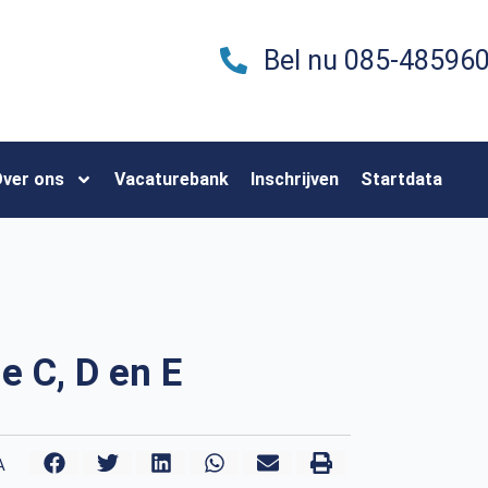
Bel nu 085-48596
ver ons
Vacaturebank
Inschrijven
Startdata
e C, D en E
A