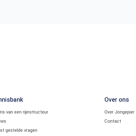
nnisbank
Over ons
ris van een rijinstructeur
Over Jongepier
uws
Contact
st gestelde vragen