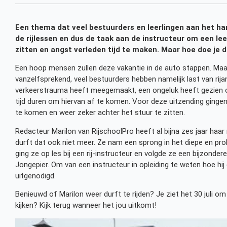
Een thema dat veel bestuurders en leerlingen aan het hart
de rijlessen en dus de taak aan de instructeur om een lee
zitten en angst verleden tijd te maken. Maar hoe doe je 
Een hoop mensen zullen deze vakantie in de auto stappen. Maar 
vanzelfsprekend, veel bestuurders hebben namelijk last van rij
verkeerstrauma heeft meegemaakt, een ongeluk heeft gezien of 
tijd duren om hiervan af te komen. Voor deze uitzending ginge
te komen en weer zeker achter het stuur te zitten.
Redacteur Marilon van RijschoolPro heeft al bijna zes jaar haar ri
durft dat ook niet meer. Ze nam een sprong in het diepe en pro
ging ze op les bij een rij-instructeur en volgde ze een bijzonder
Jongepier. Om van een instructeur in opleiding te weten hoe hi
uitgenodigd.
Benieuwd of Marilon weer durft te rijden? Je ziet het 30 juli om
kijken? Kijk terug wanneer het jou uitkomt!