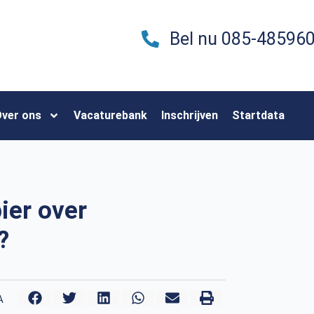
Bel nu 085-48596
ver ons
Vacaturebank
Inschrijven
Startdata
ier over
?
A