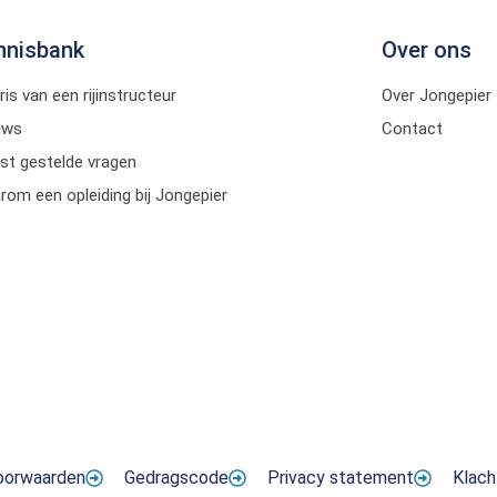
nnisbank
Over ons
ris van een rijinstructeur
Over Jongepier
uws
Contact
st gestelde vragen
om een opleiding bij Jongepier
oorwaarden
Gedragscode
Privacy statement
Klach