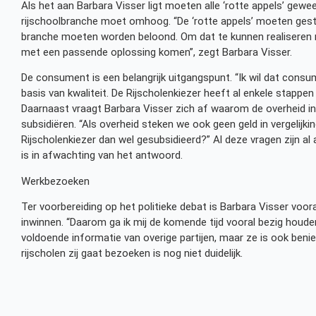
Als het aan Barbara Visser ligt moeten alle ‘rotte appels’ gewe
rijschoolbranche moet omhoog. “De ‘rotte appels’ moeten ges
branche moeten worden beloond. Om dat te kunnen realiseren mo
met een passende oplossing komen”, zegt Barbara Visser.
De consument is een belangrijk uitgangspunt. “Ik wil dat consu
basis van kwaliteit. De Rijscholenkiezer heeft al enkele stappen
Daarnaast vraagt Barbara Visser zich af waarom de overheid in
subsidiëren. “Als overheid steken we ook geen geld in vergelij
Rijscholenkiezer dan wel gesubsidieerd?” Al deze vragen zijn 
is in afwachting van het antwoord.
Werkbezoeken
Ter voorbereiding op het politieke debat is Barbara Visser voor
inwinnen. “Daarom ga ik mij de komende tijd vooral bezig houde
voldoende informatie van overige partijen, maar ze is ook beni
rijscholen zij gaat bezoeken is nog niet duidelijk.