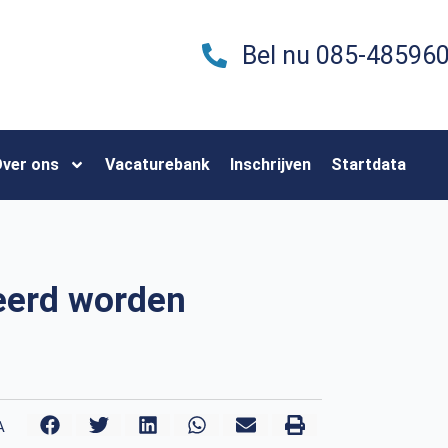
Bel nu 085-48596
ver ons
Vacaturebank
Inschrijven
Startdata
eerd worden
A