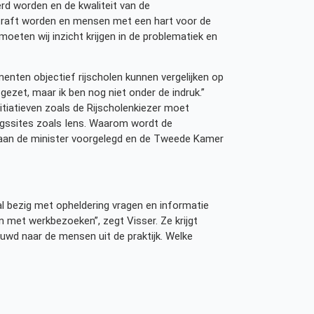
erd worden en de kwaliteit van de
traft worden en mensen met een hart voor de
eten wij inzicht krijgen in de problematiek en
menten objectief rijscholen kunnen vergelijken op
 gezet, maar ik ben nog niet onder de indruk.”
itiatieven zoals de Rijscholenkiezer moet
kingssites zoals Iens. Waarom wordt de
al aan de minister voorgelegd en de Tweede Kamer
al bezig met opheldering vragen en informatie
n met werkbezoeken”, zegt Visser. Ze krijgt
euwd naar de mensen uit de praktijk. Welke