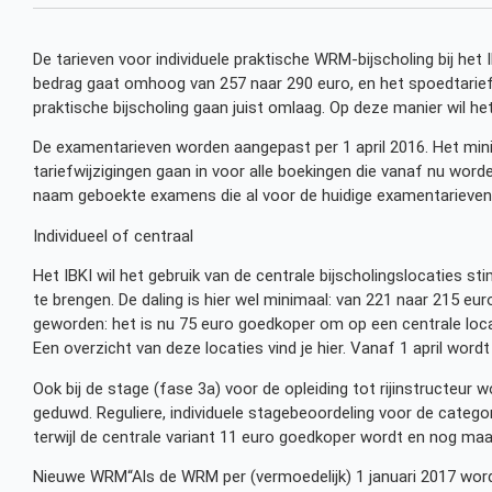
De tarieven voor individuele praktische WRM-bijscholing bij het
bedrag gaat omhoog van 257 naar 290 euro, en het spoedtarief
praktische bijscholing gaan juist omlaag. Op deze manier wil het
De examentarieven worden aangepast per 1 april 2016. Het min
tariefwijzigingen gaan in voor alle boekingen die vanaf nu wor
naam geboekte examens die al voor de huidige examentarieven z
Individueel of centraal
Het IBKI wil het gebruik van de centrale bijscholingslocaties s
te brengen. De daling is hier wel minimaal: van 221 naar 215 eur
geworden: het is nu 75 euro goedkoper om op een centrale locati
Een overzicht van deze locaties vind je hier. Vanaf 1 april wordt d
Ook bij de stage (fase 3a) voor de opleiding tot rijinstructeur w
geduwd. Reguliere, individuele stagebeoordeling voor de categor
terwijl de centrale variant 11 euro goedkoper wordt en nog maa
Nieuwe WRM“Als de WRM per (vermoedelijk) 1 januari 2017 wordt 