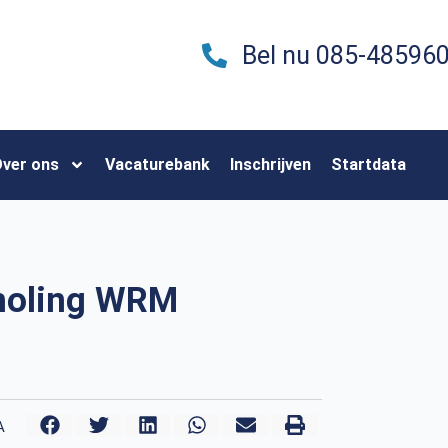
Bel nu 085-48596
ver ons
Vacaturebank
Inschrijven
Startdata
choling WRM
A