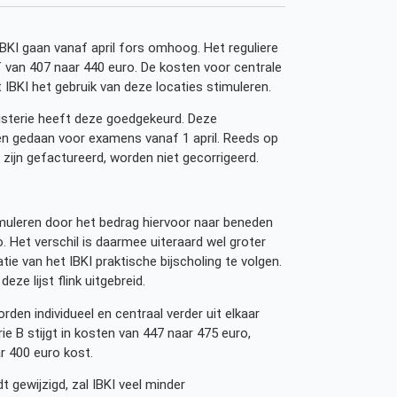
 IBKI gaan vanaf april fors omhoog. Het reguliere
 van 407 naar 440 euro. De kosten voor centrale
 IBKI het gebruik van deze locaties stimuleren.
isterie heeft deze goedgekeurd. Deze
den gedaan voor examens vanaf 1 april. Reeds op
ijn gefactureerd, worden niet gecorrigeerd.
timuleren door het bedrag hiervoor naar beneden
o. Het verschil is daarmee uiteraard wel groter
e van het IBKI praktische bijscholing te volgen.
eze lijst flink uitgebreid.
orden individueel en centraal verder uit elkaar
ie B stijgt in kosten van 447 naar 475 euro,
r 400 euro kost.
gewijzigd, zal IBKI veel minder