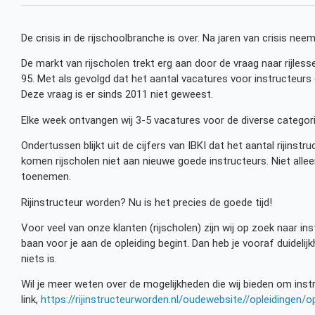
De crisis in de rijschoolbranche is over. Na jaren van crisis ne
De markt van rijscholen trekt erg aan door de vraag naar rijles
95. Met als gevolgd dat het aantal vacatures voor instructeurs g
Deze vraag is er sinds 2011 niet geweest.
Elke week ontvangen wij 3-5 vacatures voor de diverse categori
Ondertussen blijkt uit de cijfers van IBKI dat het aantal rijinstru
komen rijscholen niet aan nieuwe goede instructeurs. Niet allee
toenemen.
Rijinstructeur worden? Nu is het precies de goede tijd!
Voor veel van onze klanten (rijscholen) zijn wij op zoek naar i
baan voor je aan de opleiding begint. Dan heb je vooraf duidelijkh
niets is.
Wil je meer weten over de mogelijkheden die wij bieden om instr
link,
https://rijinstructeurworden.nl/oudewebsite//opleidingen/opl