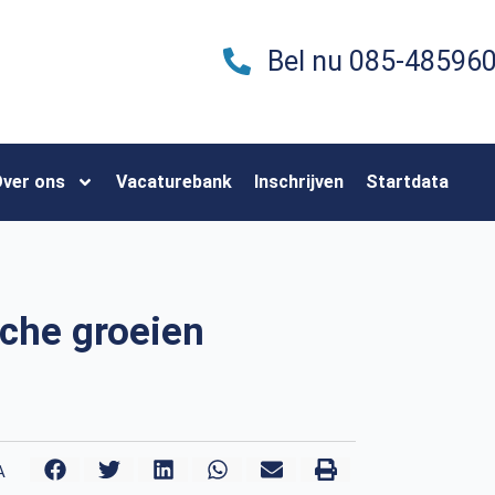
Bel nu 085-48596
ver ons
Vacaturebank
Inschrijven
Startdata
nche groeien
A