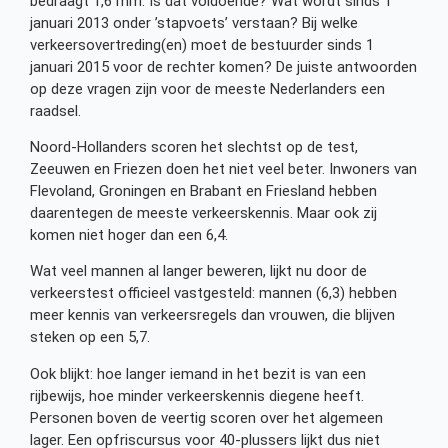
bedraagt 1,6 mm. Is dat voldoende? Wat wordt sinds 1
januari 2013 onder ’stapvoets’ verstaan? Bij welke
verkeersovertreding(en) moet de bestuurder sinds 1
januari 2015 voor de rechter komen? De juiste antwoorden
op deze vragen zijn voor de meeste Nederlanders een
raadsel.
Noord-Hollanders scoren het slechtst op de test,
Zeeuwen en Friezen doen het niet veel beter. Inwoners van
Flevoland, Groningen en Brabant en Friesland hebben
daarentegen de meeste verkeerskennis. Maar ook zij
komen niet hoger dan een 6,4.
Wat veel mannen al langer beweren, lijkt nu door de
verkeerstest officieel vastgesteld: mannen (6,3) hebben
meer kennis van verkeersregels dan vrouwen, die blijven
steken op een 5,7.
Ook blijkt: hoe langer iemand in het bezit is van een
rijbewijs, hoe minder verkeerskennis diegene heeft.
Personen boven de veertig scoren over het algemeen
lager. Een opfriscursus voor 40-plussers lijkt dus niet