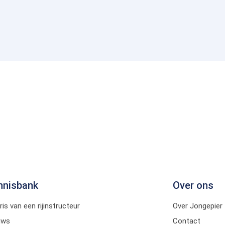
nnisbank
Over ons
ris van een rijinstructeur
Over Jongepier
uws
Contact