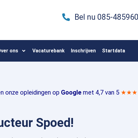
Bel nu 085-48596
ver ons
Vacaturebank
Inschrijven
Startdata
en onze opleidingen op
Google
met 4,7 van 5
★★★
ructeur Spoed!