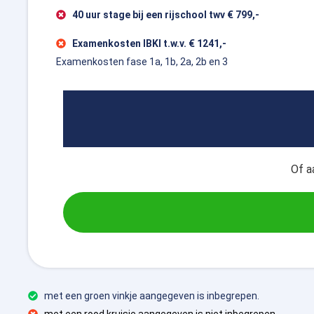
40 uur stage bij een rijschool twv € 799,-
Examenkosten IBKI t.w.v. € 1241,-
Examenkosten fase 1a, 1b, 2a, 2b en 3
Of a
met een groen vinkje aangegeven is inbegrepen.
met een rood kruisje aangegeven is niet inbegrepen.