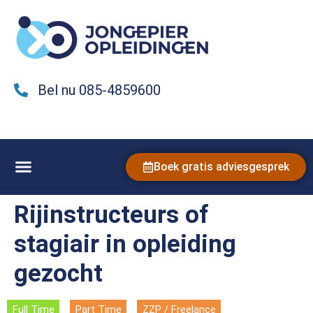
Bel nu 085-4859600
Boek gratis adviesgesprek
Rijinstructeurs of
stagiair in opleiding
gezocht
Full Time
Part Time
ZZP / Freelance