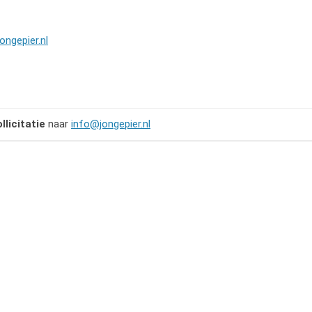
ongepier.nl
ollicitatie
naar
info@jongepier.nl