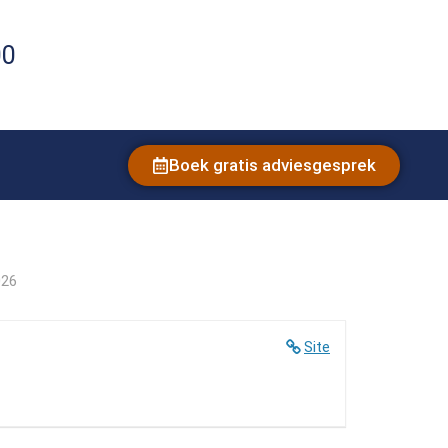
00
Boek gratis adviesgesprek
026
Site