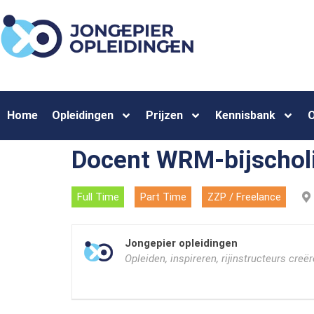
Home
Opleidingen
Prijzen
Kennisbank
O
Docent WRM-bijschol
Full Time
Part Time
ZZP / Freelance
Jongepier opleidingen
Opleiden, inspireren, rijinstructeurs creë