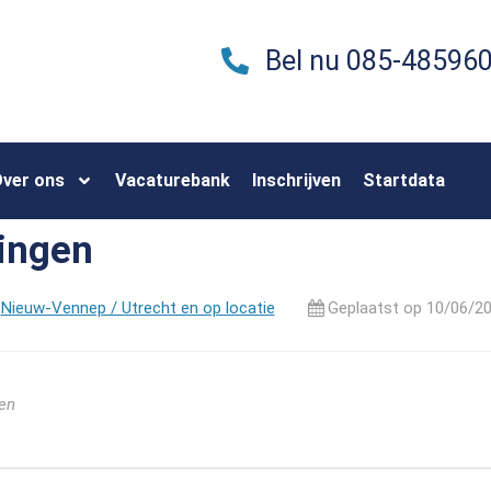
Bel nu 085-48596
ver ons
Vacaturebank
Inschrijven
Startdata
ingen
Nieuw-Vennep / Utrecht en op locatie
Geplaatst op 10/06/2
ren