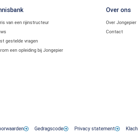
nnisbank
Over ons
ris van een rijinstructeur
Over Jongepier
uws
Contact
st gestelde vragen
om een opleiding bij Jongepier
oorwaarden
Gedragscode
Privacy statement
Klach