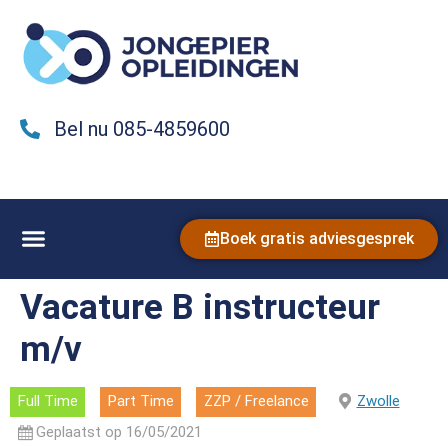
Bel nu 085-4859600
Boek gratis adviesgesprek
Vacature B instructeur
m/v
Full Time
Part Time
ZZP / Freelance
Zwolle
Geplaatst op 16/05/2021