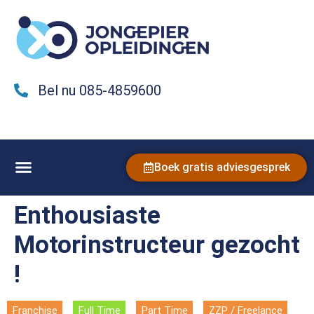
Bel nu 085-4859600
Boek gratis adviesgesprek
Enthousiaste
Motorinstructeur gezocht
!
Franchise
Full Time
Part Time
ZZP / Freelance