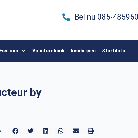
Bel nu 085-48596
ver ons
Vacaturebank
Inschrijven
Startdata
ucteur by
A