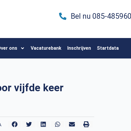
Bel nu 085-48596
ver ons
Vacaturebank
Inschrijven
Startdata
r vijfde keer
A