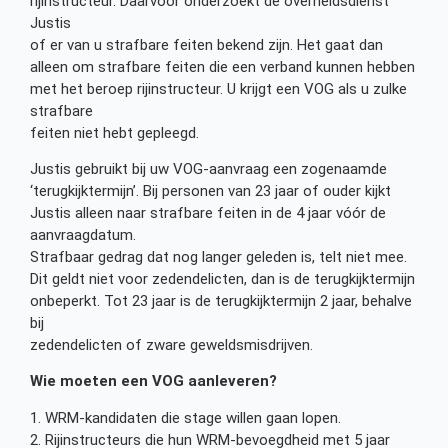
rijinstructeur. Daarvoor onderzoekt de overheidsdienst
Justis
of er van u strafbare feiten bekend zijn. Het gaat dan
alleen om strafbare feiten die een verband kunnen hebben
met het beroep rijinstructeur. U krijgt een VOG als u zulke
strafbare
feiten niet hebt gepleegd.
Justis gebruikt bij uw VOG-aanvraag een zogenaamde
‘terugkijktermijn’. Bij personen van 23 jaar of ouder kijkt
Justis alleen naar strafbare feiten in de 4 jaar vóór de
aanvraagdatum.
Strafbaar gedrag dat nog langer geleden is, telt niet mee.
Dit geldt niet voor zedendelicten, dan is de terugkijktermijn
onbeperkt. Tot 23 jaar is de terugkijktermijn 2 jaar, behalve
bij
zedendelicten of zware geweldsmisdrijven.
Wie moeten een VOG aanleveren?
1. WRM-kandidaten die stage willen gaan lopen.
2. Rijinstructeurs die hun WRM-bevoegdheid met 5 jaar