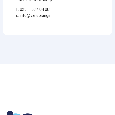
T.
023 – 537 04 08
E.
info@vansprang.nl