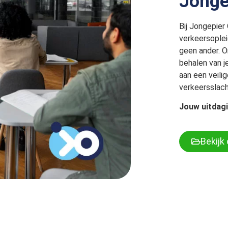
Jonge
Bij Jongepier
verkeersoplei
geen ander. O
behalen van j
aan een veilig
verkeersslach
Jouw uitdagi
Bekijk