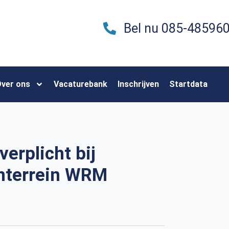
Bel nu 085-48596
ver ons
Vacaturebank
Inschrijven
Startdata
erplicht bij
enterrein WRM