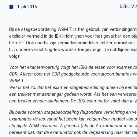
DEEL VI
1 juli 2016
Bij de stagebeoordeling WRM T is het gebruik van verbindingsmid
expliciet vermeld in de IBKI-richtlijnen voor het geval het een b
betreft. Ook daarbij zijn verbindingsmiddelen echter onmisbaar. 
bijzondere verrichting-les worden toegevoegd. De richtlijnen e
volgt:
Voor het examenvoertuig volgt het IBKI de eisen voor examenvoe
CBR. Alleen door het CBR goedgekeurde voertuigcombinaties wo
WRM T.
Wel is het zo, dat het examen stagebeoordeling alleen bij een b
een trekker met aanhanger gedaan wordt. Als het een verkeersl
een trekker zonder aanhanger. De IBKI-examinator volgt dan in z
Bij beide soorten stagebeoordeling (bijzondere verrichting en ver
examinator de les vanaf het begin kan volgen door middel van 
als bij de WRM-examens A gebeurt (als de A-examinator in de aut
betekent dat, dat de examinator ook de verplaatsing naar dat te