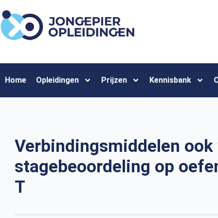
Home
Opleidingen
Prijzen
Kennisbank
O
Verbindingsmiddelen ook v
stagebeoordeling op oef
T