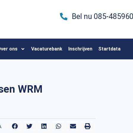
Bel nu 085-48596
ver ons
Vacaturebank
Inschrijven
Startdata
etsen WRM
A