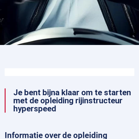
Start opleiding rijinstructeur Hyperspoed
90%
Je bent bijna klaar om te starten
met de opleiding rijinstructeur
hyperspeed
Informatie over de opleiding