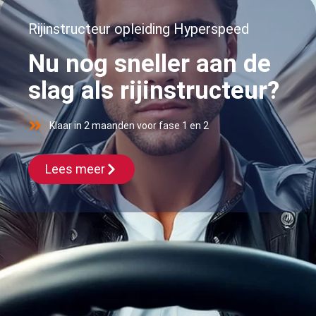
Rijinstructeur opleiding Hyperspeed
Nu nog sneller aan de
slag als rijinstructeur?
Klaar in 2 maanden voor fase 1 en 2
Lees meer