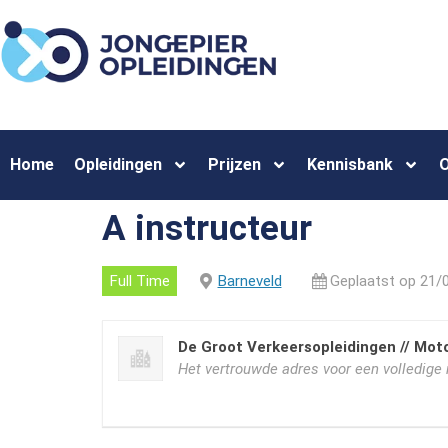
Home
Opleidingen
Prijzen
Kennisbank
O
A instructeur
Full Time
Barneveld
Geplaatst op 21/
De Groot Verkeersopleidingen // Moto
Het vertrouwde adres voor een volledige r