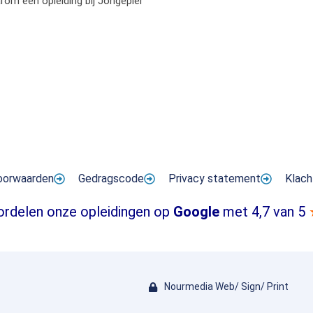
om een opleiding bij Jongepier
oorwaarden
Gedragscode
Privacy statement
Klach
ordelen onze opleidingen op
Google
met 4,7 van 5
Nourmedia Web/ Sign/ Print