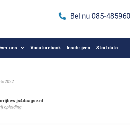
Bel nu 085-48596
ver ons
Vacaturebank
Inschrijven
Startdata
06/2022
rrijbewijs4daagse.nl
ij opleiding