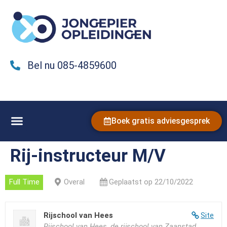
Bel nu 085-4859600
Boek gratis adviesgesprek
Rij-instructeur M/V
Full Time
Overal
Geplaatst op 22/10/2022
Rijschool van Hees
Site
Rijschool van Hees, de rijschool van Zaanstad,