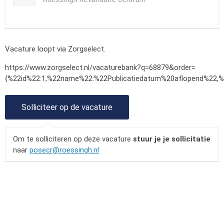
Vacature loopt via Zorgselect.
https://www.zorgselect.nl/vacaturebank?q=68879&order=
{%22id%22:1,%22name%22:%22Publicatiedatum%20aflopend%22,%
Om te solliciteren op deze vacature
stuur je je sollicitatie
naar
posecr@roessingh.nl