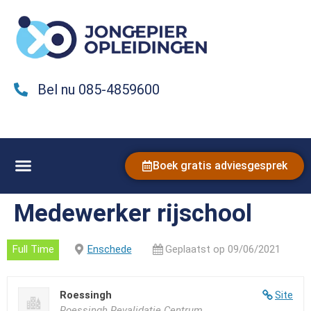
Bel nu 085-4859600
Boek gratis adviesgesprek
Medewerker rijschool
Full Time
Enschede
Geplaatst op 09/06/2021
Roessingh
Site
Roessingh Revalidatie Centrum