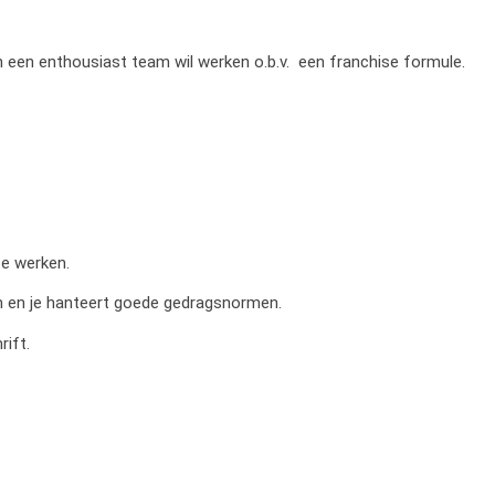
in een enthousiast team wil werken o.b.v. een franchise formule.
te werken.
m en je hanteert goede gedragsnormen.
rift.