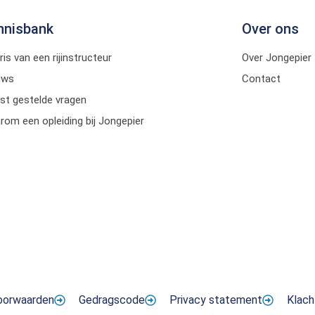
nnisbank
Over ons
ris van een rijinstructeur
Over Jongepier
uws
Contact
st gestelde vragen
om een opleiding bij Jongepier
oorwaarden
Gedragscode
Privacy statement
Klach