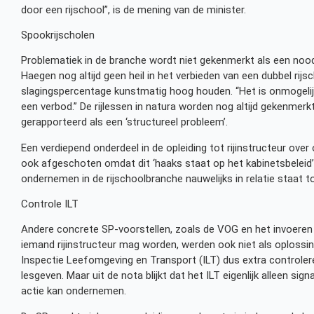
door een rijschool”, is de mening van de minister.
Spookrijscholen
Problematiek in de branche wordt niet gekenmerkt als een noodz
Haegen nog altijd geen heil in het verbieden van een dubbel ri
slagingspercentage kunstmatig hoog houden. “Het is onmogelijk 
een verbod.” De rijlessen in natura worden nog altijd gekenmerkt a
gerapporteerd als een ‘structureel probleem’.
Een verdiepend onderdeel in de opleiding tot rijinstructeur ov
ook afgeschoten omdat dit ‘haaks staat op het kabinetsbeleid
ondernemen in de rijschoolbranche nauwelijks in relatie staat to
Controle ILT
Andere concrete SP-voorstellen, zoals de VOG en het invoeren v
iemand rijinstructeur mag worden, werden ook niet als oplossi
Inspectie Leefomgeving en Transport (ILT) dus extra controler
lesgeven. Maar uit de nota blijkt dat het ILT eigenlijk alleen s
actie kan ondernemen.