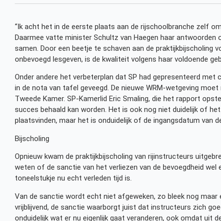
“Ik acht het in de eerste plaats aan de rijschoolbranche zelf om
Daarmee vatte minister Schultz van Haegen haar antwoorden 
samen. Door een beetje te schaven aan de praktijkbijscholing vo
onbevoegd lesgeven, is de kwaliteit volgens haar voldoende gebo
Onder andere het verbeterplan dat SP had gepresenteerd met c
in de nota van tafel geveegd. De nieuwe WRM-wetgeving moet 
Tweede Kamer. SP-Kamerlid Eric Smaling, die het rapport opsteld
succes behaald kan worden. Het is ook nog niet duidelijk of h
plaatsvinden, maar het is onduidelijk of de ingangsdatum van 
Bijscholing
Opnieuw kwam de praktijkbijscholing van rijinstructeurs uitgebrei
weten of de sanctie van het verliezen van de bevoegdheid wel ec
toneelstukje nu echt verleden tijd is.
Van de sanctie wordt echt niet afgeweken, zo bleek nog maar 
vrijblijvend, de sanctie waarborgt juist dat instructeurs zich go
onduidelijk wat er nu eigenlijk gaat veranderen, ook omdat uit 