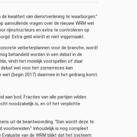
 de kwaliteit van dienstverlening te waarborgen.”
op aanvullende vragen over de nieuwe WRM wel
or rijinstructeurs en extra te controleren op
rgd. Extra geld wordt er niet vrijgemaakt.
oncrete verbeterplannen voor de branche, wordt
nog behandeld worden in een debat in de
e, vindt het moeilijk voorspellen of daar
et debat wel voor het zomerreces kan
de wet (begin 2017) daarmee in het gedrang komt.
d aan bod. Fracties van alle partijen wilden
ht noodzakelijk is, en of het verplichte
eens uit de beantwoording. “Dan wordt deze te
ed voorbereiden.” Inhoudelijk is nog compleet
de Evaluatie van de WRM blijkt dat het systeem