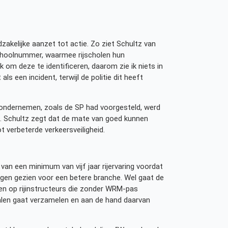
akelijke aanzet tot actie. Zo ziet Schultz van
jschoolnummer, waarmee rijscholen hun
om deze te identificeren, daarom zie ik niets in
ls een incident, terwijl de politie dit heeft
er ondernemen, zoals de SP had voorgesteld, werd
’. Schultz zegt dat de mate van goed kunnen
t verbeterde verkeersveiligheid.
an een minimum van vijf jaar rijervaring voordat
ngen gezien voor een betere branche. Wel gaat de
en op rijinstructeurs die zonder WRM-pas
ignalen gaat verzamelen en aan de hand daarvan