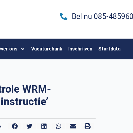
Bel nu 085-48596
ver ons
Vacaturebank
Inschrijven
Startdata
ntrole WRM-
instructie’
A