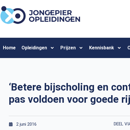
Home
Opleidingen
Prijzen
Kennisbank
O
‘Betere bijscholing en co
pas voldoen voor goede rij
DEEL VI
2 juni 2016