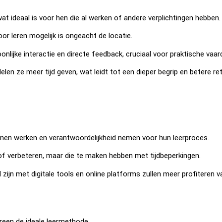
at ideaal is voor hen die al werken of andere verplichtingen hebben.
oor leren mogelijk is ongeacht de locatie.
ijke interactie en directe feedback, cruciaal voor praktische vaardi
en ze meer tijd geven, wat leidt tot een dieper begrip en betere ret
nen werken en verantwoordelijkheid nemen voor hun leerproces.
of verbeteren, maar die te maken hebben met tijdbeperkingen.
ijn met digitale tools en online platforms zullen meer profiteren v
ereen de ideale leermethode.