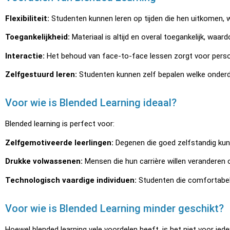
Flexibiliteit:
Studenten kunnen leren op tijden die hen uitkomen, w
Toegankelijkheid:
Materiaal is altijd en overal toegankelijk, waard
Interactie:
Het behoud van face-to-face lessen zorgt voor persoonl
Zelfgestuurd leren:
Studenten kunnen zelf bepalen welke onderdel
Voor wie is Blended Learning ideaal?
Blended learning is perfect voor:
Zelfgemotiveerde leerlingen:
Degenen die goed zelfstandig kun
Drukke volwassenen:
Mensen die hun carrière willen veranderen 
Technologisch vaardige individuen:
Studenten die comfortabel z
Voor wie is Blended Learning minder geschikt?
Hoewel blended learning vele voordelen heeft, is het niet voor ied