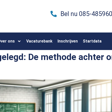
Bel nu 085-48596
ver ons
Vacaturebank
Inschrijven
Startdata
elegd: De methode achter on