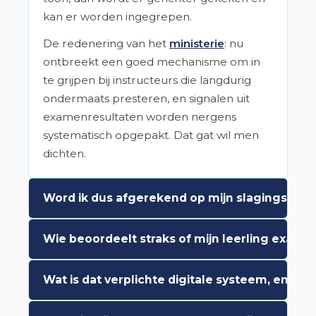
kan er worden ingegrepen.
De redenering van het
ministerie
: nu
ontbreekt een goed mechanisme om in
te grijpen bij instructeurs die langdurig
ondermaats presteren, en signalen uit
examenresultaten worden nergens
systematisch opgepakt. Dat gat wil men
dichten.
Word ik dus afgerekend op mijn slagingsper
Eerlijk antwoord: je slagingspercentage
Wie beoordeelt straks of mijn leerling exam
gaat wél meetellen als signaal, maar het is
geen afrekening op één cijfer
. De
Jij.
De examengereedmelding wordt jouw
Wat is dat verplichte digitale systeem, en w
stukken zijn daar duidelijk over. Het gaat
verantwoordelijkheid als instructeur. Je
om structureel lage prestaties of signalen
moet je daarvoor in redelijkheid een eigen
Er komt een digitale infrastructuur voor