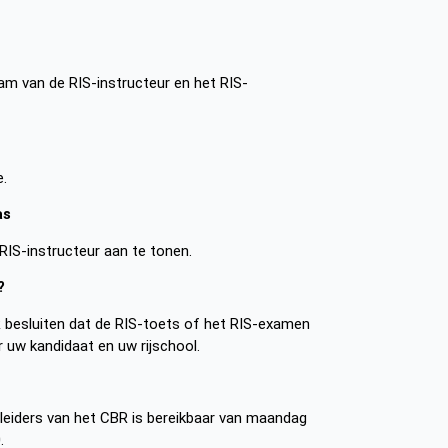
am van de RIS-instructeur en het RIS-
e.
as
IS-instructeur aan te tonen.
?
R besluiten dat de RIS-toets of het RIS-examen
r uw kandidaat en uw rijschool.
pleiders van het CBR is bereikbaar van maandag
0
.