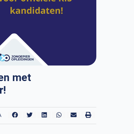
een met
r!
A