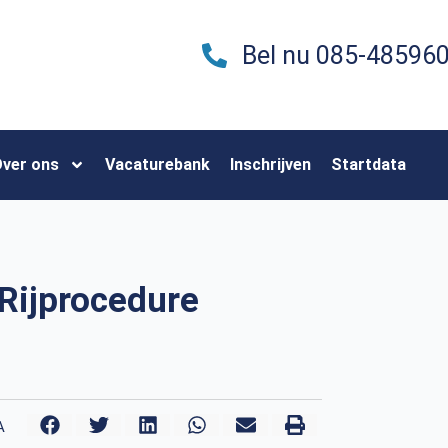
Bel nu 085-48596
ver ons
Vacaturebank
Inschrijven
Startdata
Rijprocedure
A