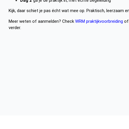
Dag 2
ga je de praktijk in, met échte begeleiding
Kijk, daar schiet je pas écht wat mee op. Praktisch, leerzaam e
Meer weten of aanmelden? Check
WRM praktijkvoorbreiding
of 
verder.