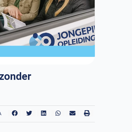
 zonder
A