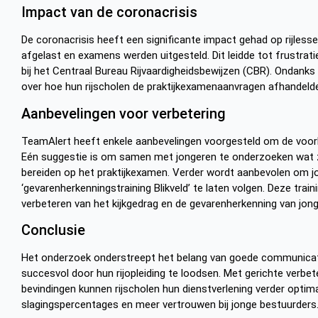
Impact van de coronacrisis
De coronacrisis heeft een significante impact gehad op rijless
afgelast en examens werden uitgesteld. Dit leidde tot frustrat
bij het Centraal Bureau Rijvaardigheidsbewijzen (CBR). Ondank
over hoe hun rijscholen de praktijkexamenaanvragen afhandeld
Aanbevelingen voor verbetering
TeamAlert heeft enkele aanbevelingen voorgesteld om de voorb
Eén suggestie is om samen met jongeren te onderzoeken wat z
bereiden op het praktijkexamen. Verder wordt aanbevolen om j
‘gevarenherkenningstraining Blikveld’ te laten volgen. Deze train
verbeteren van het kijkgedrag en de gevarenherkenning van jon
Conclusie
Het onderzoek onderstreept het belang van goede communicati
succesvol door hun rijopleiding te loodsen. Met gerichte verbe
bevindingen kunnen rijscholen hun dienstverlening verder optimal
slagingspercentages en meer vertrouwen bij jonge bestuurders