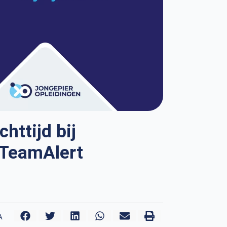
httijd bij
 TeamAlert
A