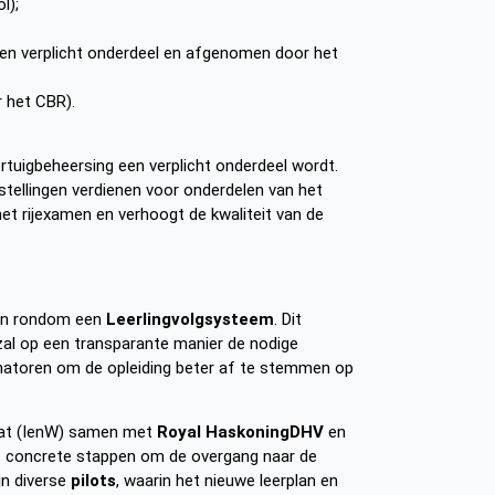
l);
en verplicht onderdeel en afgenomen door het
 het CBR).
oertuigbeheersing een verplicht onderdeel wordt.
rijstellingen verdienen voor onderdelen van het
het rijexamen en verhoogt de kwaliteit van de
ven rondom een
Leerlingvolgsysteem
. Dit
zal op een transparante manier de nodige
minatoren om de opleiding beter af te stemmen op
taat (IenW) samen met
Royal HaskoningDHV
en
at concrete stappen om de overgang naar de
jn diverse
pilots
, waarin het nieuwe leerplan en