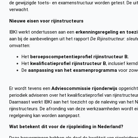
de gewijzigde toets- en examenstructuur worden getest. De ui
verwacht.
Nieuwe eisen voor rijinstructeurs
IBKI werkt ondertussen aan een
erkenningsregeling en toez
aan bij de aanbevelingen uit het rapport
De Rijinstructeur: sleu
omvatten:
Het
beroepscompetentieprofiel rijinstructeur B
;
Het
kwalificatieprofiel rijinstructeur B
, inclusief kern
De
aanpassing van het examenprogramma
voor zowel
Er wordt tevens een
Adviescommissie rijonderwijs
opgericht
periodiek adviseren over het kwalificatieprofiel van rijinstructe
Daarnaast werkt IBKI aan het toezicht op de naleving van het Na
rijinstructeurs. De afronding van deze werkzaamheden wordt e
regelgeving kan worden aangepast.
Wat betekent dit voor de rijopleiding in Nederland?
Deze hervormingen hebben als doel de kwaliteit van rijopleiding