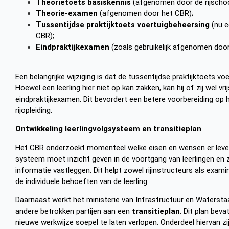
Theorietoets basiskennis
(afgenomen door de rijschoo
Theorie-examen
(afgenomen door het CBR);
Tussentijdse praktijktoets voertuigbeheersing
(nu e
CBR);
Eindpraktijkexamen
(zoals gebruikelijk afgenomen door
Een belangrijke wijziging is dat de tussentijdse praktijktoets v
Hoewel een leerling hier niet op kan zakken, kan hij of zij wel v
eindpraktijkexamen. Dit bevordert een betere voorbereiding op 
rijopleiding.
Ontwikkeling leerlingvolgsysteem en transitieplan
Het CBR onderzoekt momenteel welke eisen en wensen er le
systeem moet inzicht geven in de voortgang van leerlingen en 
informatie vastleggen. Dit helpt zowel rijinstructeurs als exa
de individuele behoeften van de leerling.
Daarnaast werkt het ministerie van Infrastructuur en Waters
andere betrokken partijen aan een
transitieplan
. Dit plan bev
nieuwe werkwijze soepel te laten verlopen. Onderdeel hiervan zi