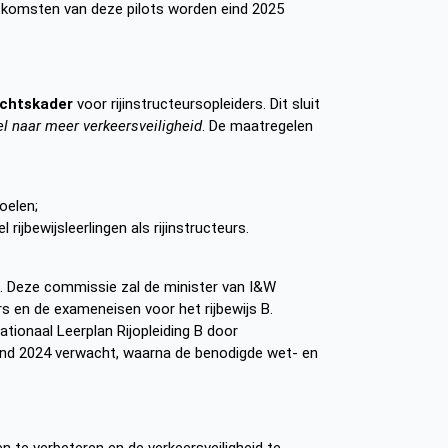
tkomsten van deze pilots worden eind 2025
ichtskader
voor rijinstructeursopleiders. Dit sluit
tel naar meer verkeersveiligheid
. De maatregelen
doelen;
 rijbewijsleerlingen als rijinstructeurs.
. Deze commissie zal de minister van I&W
urs en de exameneisen voor het rijbewijs B.
tionaal Leerplan Rijopleiding B door
ind 2024 verwacht, waarna de benodigde wet- en
en te verbeteren en de verkeersveiligheid te