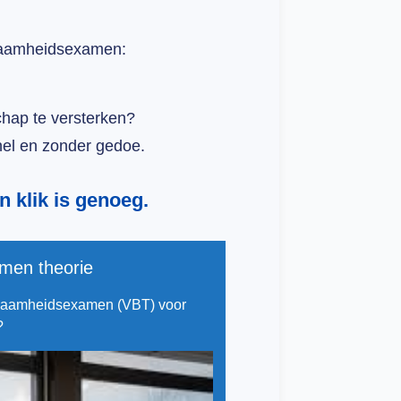
kwaamheidsexamen:
chap te versterken?
nel en zonder gedoe.
n klik is genoeg.
en theorie
ekwaamheidsexamen (VBT) voor
?