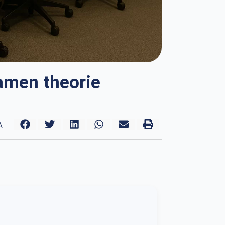
amen theorie
A