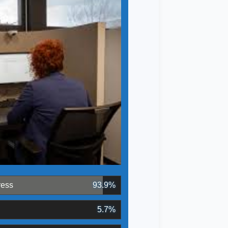
ress
93.9%
5.7%