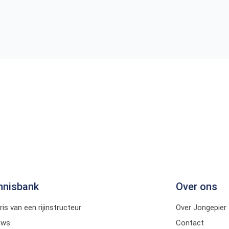
nnisbank
Over ons
ris van een rijinstructeur
Over Jongepier
uws
Contact