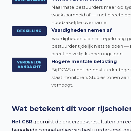
Naarmate bestuurders meer op sy
waakzaamheid af — met directe gevo
noodzakelijke overname.
Vaardigheden nemen af
DESKILLING
Vaardigheden die niet regelmatig geb
bestuurder tijdelijk niets te doen
direct en veilig kunnen ingrijpen.
Hogere mentale belasting
VERDEELDE
AANDACHT
Bij DCAS moet de bestuurder tegelij
staat monitoren. Studies tonen aan d
verhoogt.
Wat betekent dit voor rijschole
Het CBR
gebruikt de onderzoeksresultaten om ee
benodigde competenties van bestuurders met geau