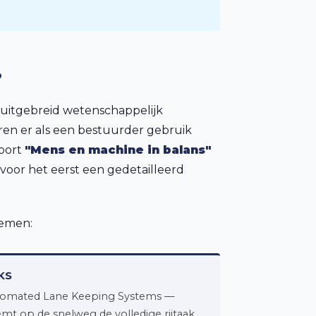
?
itgebreid wetenschappelijk
en er als een bestuurder gebruik
pport
"Mens en machine in balans"
 voor het eerst een gedetailleerd
temen:
KS
omated Lane Keeping Systems —
mt op de snelweg de volledige rijtaak