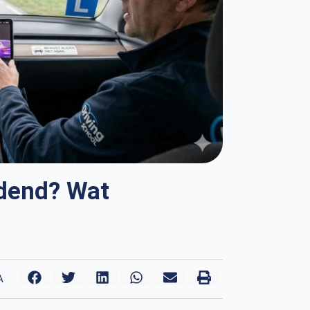
jdend? Wat
A