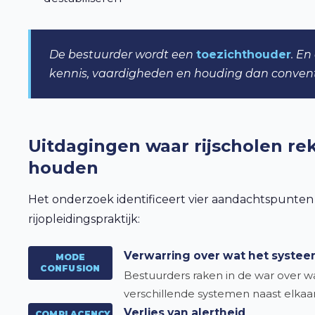
De bestuurder wordt een
toezichthouder
. En
kennis, vaardigheden en houding dan conventi
Uitdagingen waar rijscholen r
houden
Het onderzoek identificeert vier aandachtspunten d
rijopleidingspraktijk:
Verwarring over wat het syste
MODE
CONFUSION
Bestuurders raken in de war over wa
verschillende systemen naast elkaar a
Verlies van alertheid
COMPLACENCY