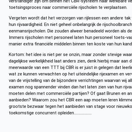
verstandiger zijn om binnen het CBR-systeem naar werkbare ver
toetsingsproces naar commerciële rijscholen te verplaatsen.
Vergeten wordt dat het verzorgen van rijlessen een andere tak 
hun rijvaardigheid. En niet geheel onbelangrijk de rijschoolbra
eenmansrijscholen. Die zouden alweer benadeeld worden als d
Immers rijscholen met personeel laten hun personeel toets-vaar
manier extra financiële middelen binnen ten koste van hun kan
Kortom: het idee is niet per se onzin, maar zonder stevige waar
dagelijkse werkelijkheid laat anders zien, denk hierbij maar aan 
meerwaarde van een TTT bij CBR is er juist in gelegen dat leer
wat ze kunnen verwachten op het uiteindelijke rijexamen en ver
van de vrijstelling van de bijzondere verrichtingen waarvan wij a
examen nog spannender vinden dan het laten zien van hun rijv
moeten delen met commerciële partijen? Of gaat Brunen en and
aanbieden? Waarom zou het CBR een aap moeten leren klimmen
grootste bezwaar tegen het aanbieden van stage voor nieuwk
toekomstige concurrent opleiden………………..