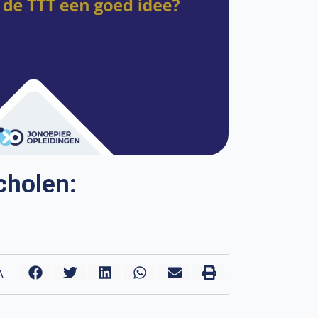
cholen:
A