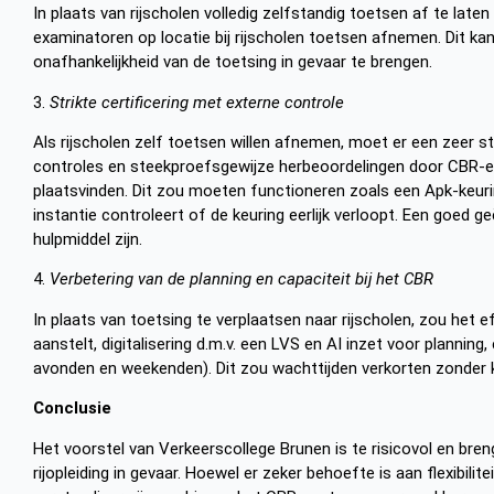
In plaats van rijscholen volledig zelfstandig toetsen af te la
examinatoren op locatie bij rijscholen toetsen afnemen. Dit k
onafhankelijkheid van de toetsing in gevaar te brengen.
3.
Strikte certificering met externe controle
Als rijscholen zelf toetsen willen afnemen, moet er een zeer st
controles en steekproefsgewijze herbeoordelingen door CBR-e
plaatsvinden. Dit zou moeten functioneren zoals een Apk-keurin
instantie controleert of de keuring eerlijk verloopt. Een goed 
hulpmiddel zijn.
4.
Verbetering van de planning en capaciteit bij het CBR
In plaats van toetsing te verplaatsen naar rijscholen, zou het 
aanstelt, digitalisering d.m.v. een LVS en AI inzet voor plannin
avonden en weekenden). Dit zou wachttijden verkorten zonder kw
Conclusie
Het voorstel van Verkeerscollege Brunen is te risicovol en bren
rijopleiding in gevaar. Hoewel er zeker behoefte is aan flexibilit