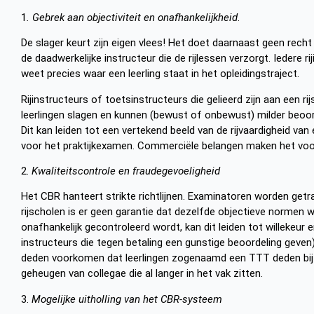
1
. Gebrek aan objectiviteit en onafhankelijkheid
.
De slager keurt zijn eigen vlees! Het doet daarnaast geen rec
de daadwerkelijke instructeur die de rijlessen verzorgt. Iedere 
weet precies waar een leerling staat in het opleidingstraject.
Rijinstructeurs of toetsinstructeurs die gelieerd zijn aan een rij
leerlingen slagen en kunnen (bewust of onbewust) milder beoo
Dit kan leiden tot een vertekend beeld van de rijvaardigheid van
voor het praktijkexamen. Commerciële belangen maken het voors
2.
Kwaliteitscontrole en fraudegevoeligheid
Het CBR hanteert strikte richtlijnen. Examinatoren worden getr
rijscholen is er geen garantie dat dezelfde objectieve normen 
onafhankelijk gecontroleerd wordt, kan dit leiden tot willekeur e
instructeurs die tegen betaling een gunstige beoordeling geven)
deden voorkomen dat leerlingen zogenaamd een TTT deden bij h
geheugen van collegae die al langer in het vak zitten.
3.
Mogelijke uitholling van het CBR-systeem