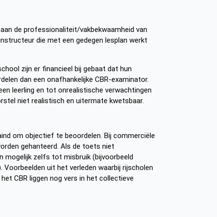
ht aan de professionaliteit/vakbekwaamheid van
rijinstructeur die met een gedegen lesplan werkt
school zijn er financieel bij gebaat dat hun
rdelen dan een onafhankelijke CBR-examinator.
 een leerling en tot onrealistische verwachtingen
tel niet realistisch en uitermate kwetsbaar.
aind om objectief te beoordelen. Bij commerciële
worden gehanteerd. Als de toets niet
n mogelijk zelfs tot misbruik (bijvoorbeeld
. Voorbeelden uit het verleden waarbij rijscholen
et CBR liggen nog vers in het collectieve