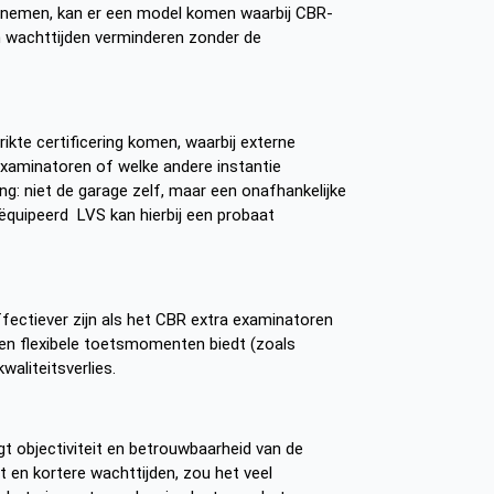
ten nemen, kan er een model komen waarbij CBR-
an wachttijden verminderen zonder de
rikte certificering komen, waarbij externe
xaminatoren of welke andere instantie
g: niet de garage zelf, maar een onafhankelijke
geëquipeerd LVS kan hierbij een probaat
effectiever zijn als het CBR extra examinatoren
g, en flexibele toetsmomenten biedt (zoals
aliteitsverlies.
gt objectiviteit en betrouwbaarheid van de
eit en kortere wachttijden, zou het veel