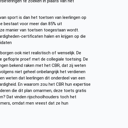
beteringen te zoeken in plaats van het
van sport is dan het toetsen van leerlingen op
nche bestaat voor meer dan 85% uit
eze manier van toetsen toegestaan wordt.
digheden-certificaten halen en krijgen op die
didaten
borgen ook niet realistisch of wenselijk. De
de geflopte proef met de collegiale toetsing. De
lingen bekend raken met het CBR, dat zij weten
volgens niet geheel onbelangrijk het verdienen
llen weten dat leerlingen dit onderdeel van een
aardigheid. En waarom zou het CBR hun expertise
eren die dit plan omarmen, deze toets gratis
? Dat vinden rijschoolhouders toch het
omers, omdat men vreest dat ze hun