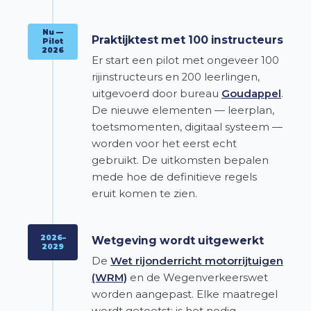
Nu —
Praktijktest met 100 instructeurs
Pilot
2026
Er start een pilot met ongeveer 100
rijinstructeurs en 200 leerlingen,
uitgevoerd door bureau
Goudappel
.
De nieuwe elementen — leerplan,
toetsmomenten, digitaal systeem —
worden voor het eerst echt
gebruikt. De uitkomsten bepalen
mede hoe de definitieve regels
eruit komen te zien.
2026–
Wetgeving wordt uitgewerkt
2029
De
Wet rijonderricht motorrijtuigen
(WRM)
en de Wegenverkeerswet
worden aangepast. Elke maatregel
wordt getoetst: is het nodig,