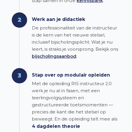
stap samen in onze
kennisbank
.
2
Werk aan je didactiek
De professionaliteit van de instructeur
is de kern van het nieuwe stelsel,
inclusief bijscholingsplicht. Wat je nu
leert, is straks je voorsprong. Bekijk ons
bijscholingsaanbod
.
3
Stap over op modulair opleiden
Met de opleiding RIS instructeur 2.0
werk je nu al in fasen, met een
leerlingvolgsysteem en
gestructureerde toetsmomenten —
precies de kant die het stelsel op
beweegt. En de opleiding telt mee als
4 dagdelen theorie