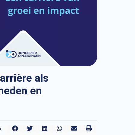
rrière als
 heden en
A