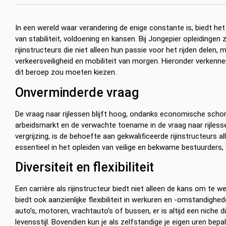
In een wereld waar verandering de enige constante is, biedt het
van stabiliteit, voldoening en kansen. Bij Jongepier opleidingen
rijinstructeurs die niet alleen hun passie voor het rijden delen, 
verkeersveiligheid en mobiliteit van morgen. Hieronder verkenn
dit beroep zou moeten kiezen.
Onverminderde vraag
De vraag naar rijlessen blijft hoog, ondanks economische scho
arbeidsmarkt en de verwachte toename in de vraag naar rijles
vergrijzing, is de behoefte aan gekwalificeerde rijinstructeurs al
essentieel in het opleiden van veilige en bekwame bestuurders
Diversiteit en flexibiliteit
Een carrière als rijinstructeur biedt niet alleen de kans om t
biedt ook aanzienlijke flexibiliteit in werkuren en -omstandighed
auto’s, motoren, vrachtauto’s of bussen, er is altijd een niche 
levensstijl. Bovendien kun je als zelfstandige je eigen uren be