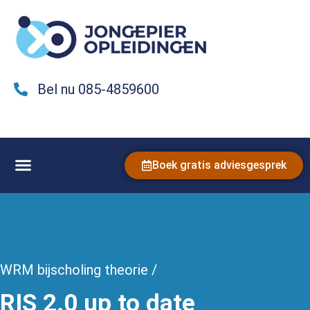
Bel nu 085-4859600
Boek gratis adviesgesprek
WRM bijscholing theorie /
RIS 2.0 up to date