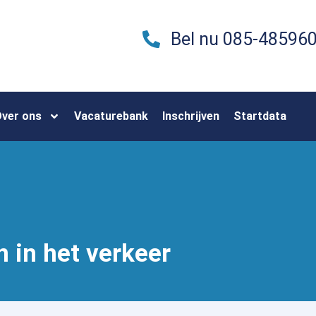
Bel nu 085-48596
ver ons
Vacaturebank
Inschrijven
Startdata
n in het verkeer