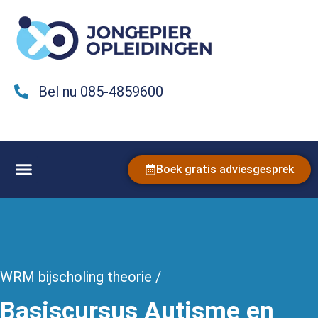
Bel nu 085-4859600
Boek gratis adviesgesprek
WRM bijscholing theorie /
Basiscursus Autisme en