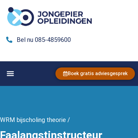
Bel nu 085-4859600
Boek gratis adviesgesprek
WRM bijscholing theorie /
Faalangstinstructeur