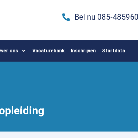
Bel nu 085-48596
ver ons
Vacaturebank
Inschrijven
Startdata
opleiding