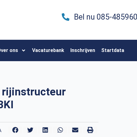
Bel nu 085-48596
ver ons
Vacaturebank
Inschrijven
Startdata
rijinstructeur
BKI
A