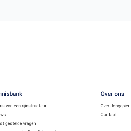
nnisbank
Over ons
ris van een rijinstructeur
Over Jongepier
uws
Contact
st gestelde vragen